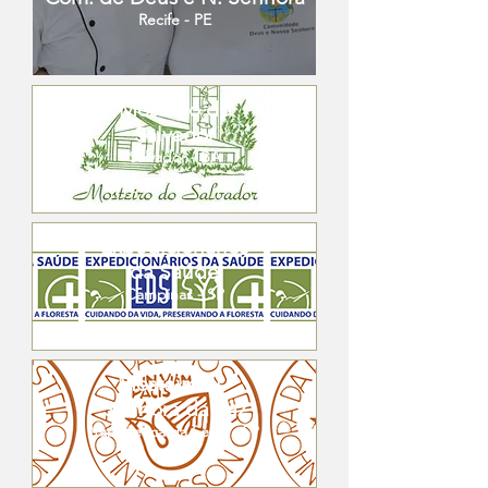
Recife - PE
Mosteiro do
Salvador
Salvador - BA
Expedicionários
da Saúde
Campinas - SP
Mosteiro N.
Senhora da Paz
Itapecerica da Serra - SP