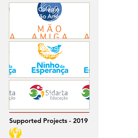
Colégio
Mão Amiga
São Paulo - SP
Ninho da
Esperança
São Paulo - SP
Sidarta
São Paulo - SP
Supported Projects - 2019