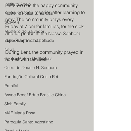
Instituto Anelo
Here we see the happy community 
showing their rosaries after learning to 
Mosteiro Nossa S. da paz
pray. The community prays every 
SOMAR
Friday at 7 pm for families, for the sick 
Mosteiro do Salvador
and for peace in the Nossa Senhora 
das Graças chapel.
Expedicionários da Saúde
News
During Lent, the community prayed in 
Centro Madre Maria Rosa
homes with families.
Com. de Deus e N. Senhora
Fundação Cultural Cristo Rei
Parsifal
Assoc Benef Educ Brasil e China
Sieh Family
MAE Maria Rosa
Paroquia Santo Agostinho