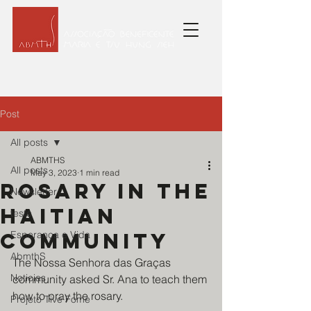
Post
All posts
ABMTHS
All posts
May 3, 2023
1 min read
Rosary in the
Newsletter
Haitian
teste
community
Esperança e Vida
AbmthS
The Nossa Senhora das Graças 
Noticias
community asked Sr. Ana to teach them 
how to pray the rosary.
Projeto Tive Fome