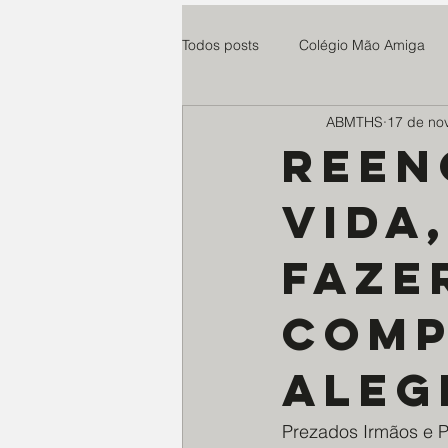
Todos posts
Colégio Mão Amiga
ABMTHS
17 de no
Cuidaris
Parsifal
Centro
Reen
vida
Esperança e Vida
teste
faze
Paroquia Santo Agostinho
Ro
comp
Instituto Anelo
Expedicionári
aleg
Prezados Irmãos e P
Educandário N. Senhora do Ampa