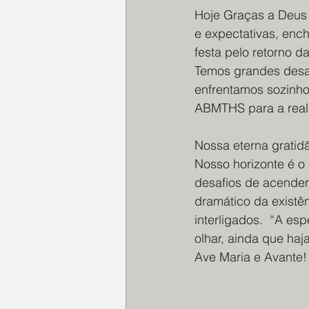
Hoje Graças a Deus n
e expectativas, enc
festa pelo retorno d
Temos grandes desaf
enfrentamos sozinho
ABMTHS para a reali
Nossa eterna gratidã
Nosso horizonte é o 
desafios de acender
dramático da existê
interligados.  “A e
olhar, ainda que haj
Ave Maria e Avante! 