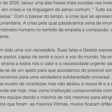
no de 2020, talvez uma das frases mais ouvidas nas lives
, em crises e na linguagem do senso comum: “ Tudo isso
essa.” Com o passar do tempo, a crise que se apresen
humanitária. A crise pela qual passávamos seria de imu
mômetro humano no sentido de empatia e compaixão, 
ante. 
m sido uma voz necessária. Suas falas e Gestos expr
 pastor, capaz de sentir e ouvir a voz do mundo. Na encí
pa ensina a todos nós o valor e a necessidade urgente da
rata-se de um apelo para que acordamos do possível so
sforcemos para uma verdadeira solidariedade universal.
a nuvem de incertezas mas não abalou a nossa fé e a 
onda ate hoje, mas como Instituição comprometida com 
mo equipe dando o máximo de nós mesmos para atingir
ios que foram  as maiores Vitimas, muitos ficaram órfãos