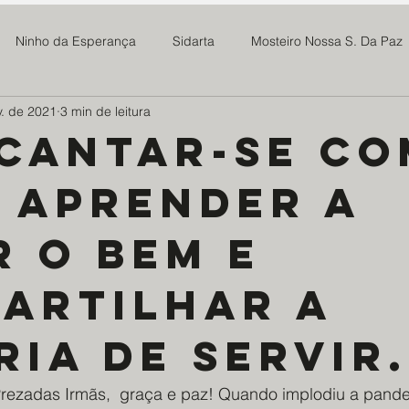
Ninho da Esperança
Sidarta
Mosteiro Nossa S. Da Paz
v. de 2021
3 min de leitura
 Madre Maria Rosa
SOMAR
Newsletter
Notícias
cantar-se co
, Aprender a
Projeto Tive Fome
Assoc Benef Educ Brasil China
Família 
r o bem e
milia Maria
Projeto Doce Lar
Ponte Preta S21
Centro
artilhar a
os da Saúde - EDS
Mosteiro do Salvador
ABMTHS
Co
ria de servir.
rezadas Irmãs,  graça e paz! Quando implodiu a pand
ro