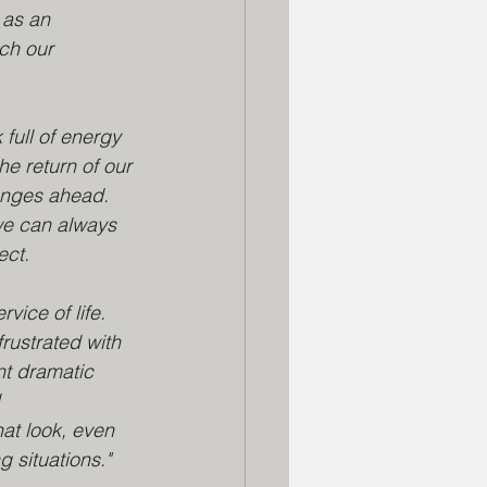
 as an 
ch our 
full of energy 
he return of our 
enges ahead. 
we can always 
ect.
vice of life. 
frustrated with 
nt dramatic 
 
at look, even 
g situations." 