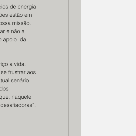
ios de energia 
ções estão em 
nossa missão. 
ar e não a 
 apoio  da 
ço a vida. 
se frustrar aos 
tual senário 
dos 
que, naquele 
 desafiadoras”. 