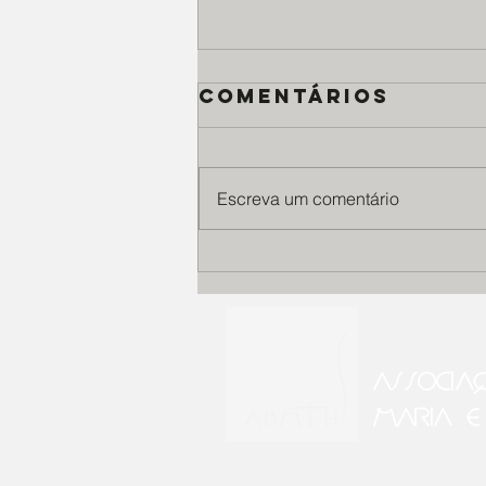
Comentários
Escreva um comentário
Casa Santa
Terezinha
celebra o Dia
Mundial da Saú
ASSOCIA
da Pele,
cuidando de
MARIA E
pacientes com
genodermatose