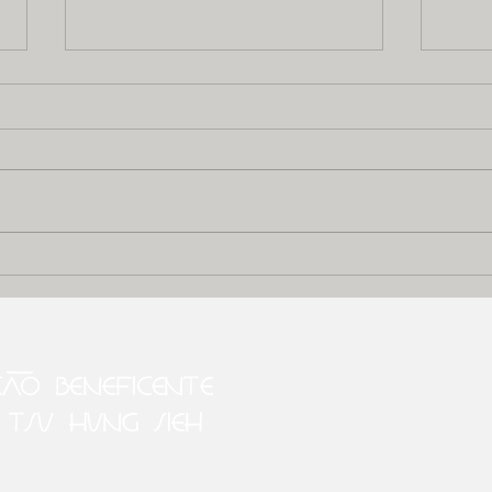
Atenção!
Mu
Imagens fortes
Av
a seguir!
de
ÇÃO BENEFICENTE
 TSU HUNG SIEH
s.