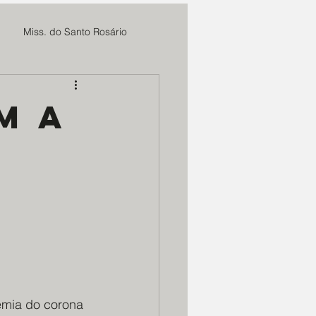
Miss. do Santo Rosário
Fundação Cultural Cristo Rei
m a
Sieh
MAE Maria Rosa
 CBC
Marmitas do Bem
m. Deus e N. Senhora
emia do corona 