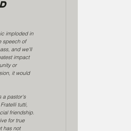
d 
c imploded in 
e speech of 
ass, and we'll 
eatest impact 
nity or 
on, it would 
 a pastor's 
atelli tutti, 
ial friendship. 
ve for true 
t has not 