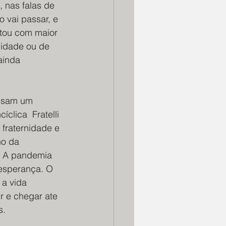
, nas falas de 
 vai passar, e 
tou com maior 
nidade ou de 
ainda 
essam um 
clica  Fratelli 
 fraternidade e 
no da 
  A pandemia 
esperança. O 
a vida 
 e chegar ate 
.  