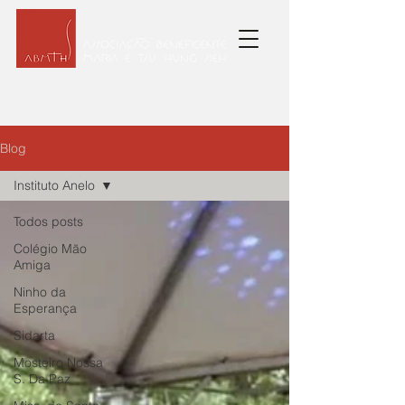
Blog
Instituto Anelo
Todos posts
Colégio Mão
Amiga
Ninho da
Esperança
Sidarta
Mosteiro Nossa
S. Da Paz