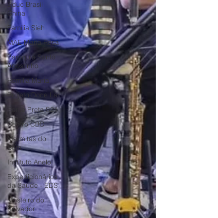
Educ Brasil
China
Família Sieh
MAE Maria Rosa
Paroquia Santo
Agostinho
Romilia Maria
Projeto Doce Lar
Ponte Preta S21
Centro CBC
Marmitas do
Bem
Instituto Anelo
Expedicionários
da Saúde - EDS
Mosteiro do
Salvador