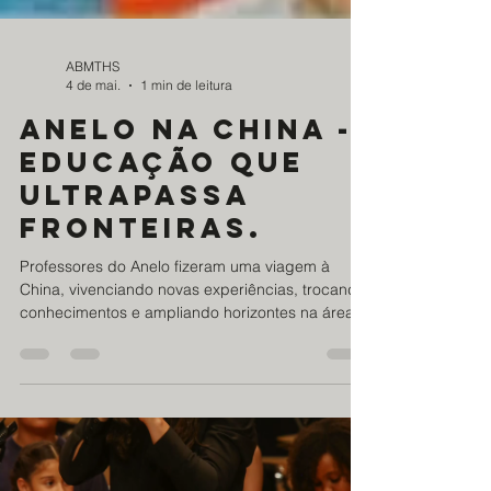
ABMTHS
4 de mai.
1 min de leitura
aNELO NA cHINA -
EDUCAÇÃO QUE
ULTRAPASSA
FRONTEIRAS.
Professores do Anelo fizeram uma viagem à
China, vivenciando novas experiências, trocando
conhecimentos e ampliando horizontes na área
da música e da formação humana. Cada troca e
aprendizado trazido na bagagem fortalece ainda
mais o impacto do trabalho realizado com os