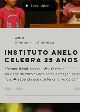
alunos do Instituto Anelo, reafirmando o
compromisso com uma educação musical de
qualidade, sensível e transformadora.
#EducaçãoTransformadora #Cultura #Música
#ABMTHS #Anelo Foto e Vídeo: Comunicação
Load video
Institut
ABMTHS
21 de jan.
1 min de leitura
instituto anelo
celebra 25 anos
#Repost @institutoanelo 🎶✨ Quem aí tá com
saudade de 2025? Nada como começar um ano
novo 🌟 sabendo que o anterior foi vivido com
intensidade, dedicação e amor pela música ❤️🎵