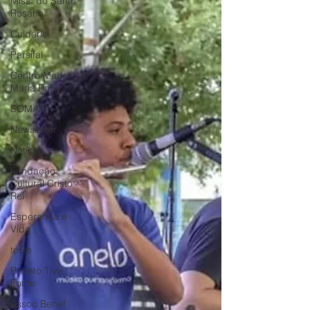
Miss. do Santo
Rosário
Cuidaris
Parsifal
Centro Madre
Maria Rosa
SOMAR
Newsletter
Notícias
Fundação
Cultural Cristo
Rei
Esperança e
Vida
teste
Projeto Tive
Fome
Assoc Benef