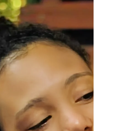
Vem com a gente conferir os registros da
apresentação dos Coros do Anelo! Foi lindo
comemorar 25 anos com vocês e também muito
especial finalizar este ciclo no palco do Centro
de Convivência Cultural de Campinas 🎤 📷 Foto:
@samuellorenzetti @juliatoledovoz
@lucas.z.uriarte 💡 Parceiros que tornam t