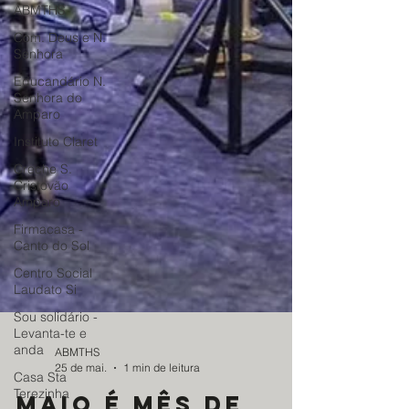
ABMTHS
Com. Deus e N.
Senhora
Educandário N.
Senhora do
Amparo
Instituto Claret
Creche S.
Cristovão
Amparo
Firmacasa -
Canto do Sol
Centro Social
Laudato Si
Sou solidário -
Levanta-te e
anda
Casa Sta
Terezinha
ABMTHS