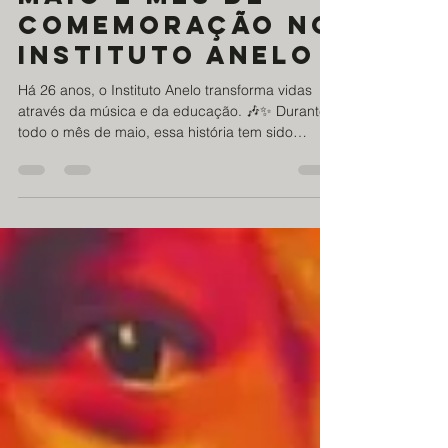
25 de mai.
1 min de leitura
Maio é mês de
comemoração no
instituto anelo
Há 26 anos, o Instituto Anelo transforma vidas
através da música e da educação. 🎶✨ Durante
todo o mês de maio, essa história tem sido
celebrada com uma programação especial,
marcada por apresentações musicais de grande
qualidade, encontros emocionantes e muita arte
compartilhada com a comunidade onde o projeto
nasceu e atua até os dias de hoje. Entre os
destaques da celebração, o show de Dudu
Nobre levou ainda mais brilho a essa
comemoração tão significativa, reforçando o po