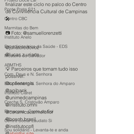
Projeto Doce Lar
finalizar este ciclo no palco do Centro 
Ponte Preta S21
de Convivência Cultural de Campinas 
🎤
Centro CBC
Marmitas do Bem
📷 Foto: @samuellorenzetti
Instituto Anelo
Expedicionários da Saúde - EDS
@juliatoledovoz
@lucas.z.uriarte
Mosteiro do Salvador
ABMTHS
💡 Parceiros que tornam tudo isso 
Com. Deus e N. Senhora
possível:
@cpflenergia
Educandário N. Senhora do Amparo
@agibank
Instituto Claret
@unimedcampinas
Creche S. Cristovão Amparo
@instituto.omni
Firmacasa - Canto do Sol
@ceramicacarmelofior
@bosch.brasil
Centro Social Laudato Si
@institutocpfl
Sou solidário - Levanta-te e anda
@
abmths.site