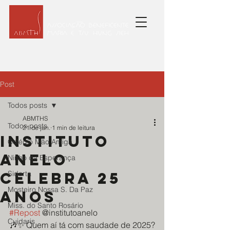
Post
Todos posts
ABMTHS
Todos posts
21 de jan.
1 min de leitura
instituto
Colégio Mão Amiga
anelo
Ninho da Esperança
celebra 25
Sidarta
Mosteiro Nossa S. Da Paz
anos
Miss. do Santo Rosário
#Repost
 @institutoanelo
Cuidaris
🎶✨ Quem aí tá com saudade de 2025?