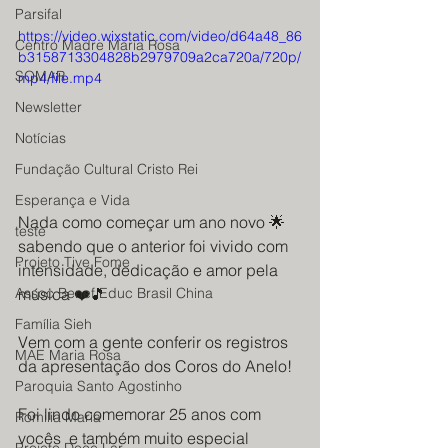
Parsifal
https://video.wixstatic.com/video/d64a48_86
Centro Madre Maria Rosa
b3158713304828b2979709a2ca720a/720p/
SOMAR
mp4/file.mp4
Newsletter
Notícias
Fundação Cultural Cristo Rei
Esperança e Vida
Nada como começar um ano novo 🌟 
teste
sabendo que o anterior foi vivido com 
Projeto Tive Fome
intensidade, dedicação e amor pela 
música ❤️🎵
Assoc Benef Educ Brasil China
Família Sieh
Vem com a gente conferir os registros  
MAE Maria Rosa
da apresentação dos Coros do Anelo!
Paroquia Santo Agostinho
Foi lindo comemorar 25 anos com 
Romilia Maria
vocês  e também muito especial 