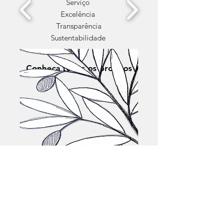
Serviço ​
Excelência
Transparência
Sustentabilidade
Conheça todos os projetos
Fundada em 2006 pela família de
Maria e Tsu Hung Sieh, a ABMTHS
tem como objetivo promover o
potencial humano entre os mais
necessidados do Brasil.