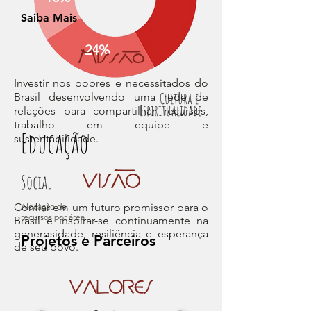
Saiba Mais
24%
Missão
Investir nos pobres e necessitados do
Cultura e
Brasil desenvolvendo uma rede de
Espiritualidade
relações para compartilhar recursos,
trabalho em equipe e
Educação
sustentabilidade.
Social
VISÃO
Confiar em um futuro promissor para o
Alocação de
recursos por área
Brasil e inspirar-se continuamente na
generosidade, resiliência e esperança
Projetos e Parceiros
de seu povo.
VALORES