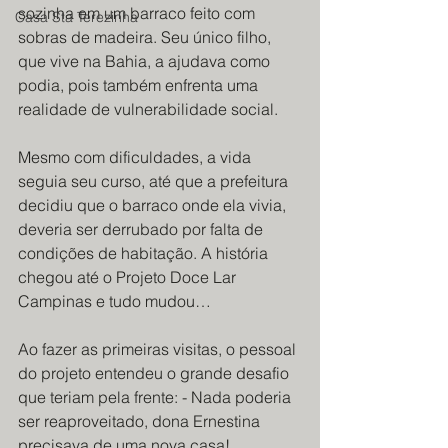
sozinha em um barraco feito com 
Casa Sta Terezinha
sobras de madeira. Seu único filho, 
que vive na Bahia, a ajudava como 
podia, pois também enfrenta uma 
realidade de vulnerabilidade social.
Mesmo com dificuldades, a vida 
seguia seu curso, até que a prefeitura 
decidiu que o barraco onde ela vivia, 
deveria ser derrubado por falta de 
condições de habitação. A história 
chegou até o Projeto Doce Lar 
Campinas e tudo mudou…
Ao fazer as primeiras visitas, o pessoal 
do projeto entendeu o grande desafio 
que teriam pela frente: - Nada poderia 
ser reaproveitado, dona Ernestina 
precisava de uma nova casa!