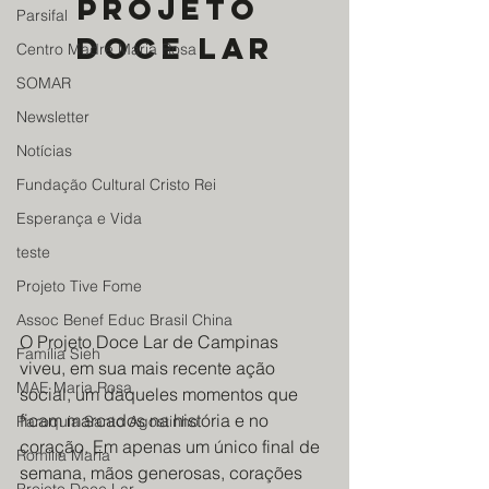
projeto 
Parsifal
doce lar
Centro Madre Maria Rosa
SOMAR
Newsletter
Notícias
Fundação Cultural Cristo Rei
Esperança e Vida
teste
Projeto Tive Fome
Assoc Benef Educ Brasil China
O Projeto Doce Lar de Campinas 
Família Sieh
viveu, em sua mais recente ação 
MAE Maria Rosa
social, um daqueles momentos que 
ficam marcados na história e no 
Paroquia Santo Agostinho
coração. Em apenas um único final de 
Romilia Maria
semana, mãos generosas, corações 