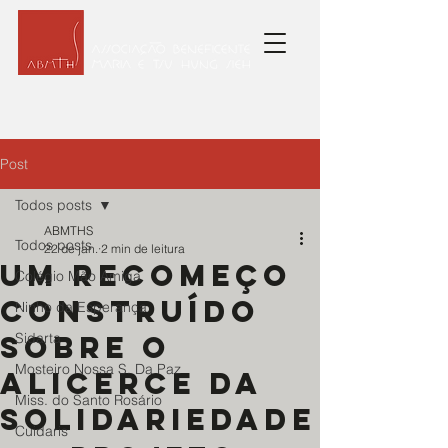
Post
Todos posts
ABMTHS
Todos posts
22 de jan.
2 min de leitura
Um recomeço
Colégio Mão Amiga
construído
Ninho da Esperança
sobre o
Sidarta
Mosteiro Nossa S. Da Paz
alicerce da
Miss. do Santo Rosário
solidariedade
Cuidaris