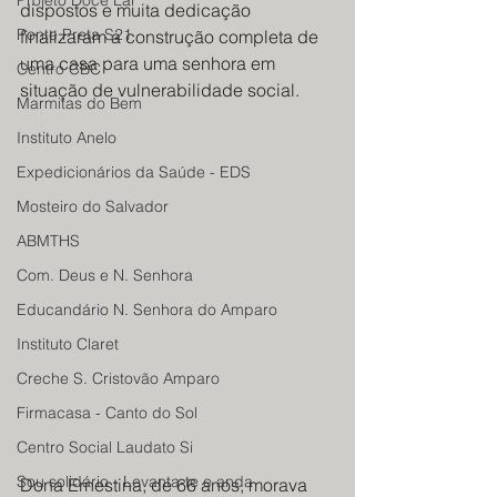
Projeto Doce Lar
dispostos e muita dedicação 
Ponte Preta S21
finalizaram a construção completa de 
uma casa para uma senhora em 
Centro CBC
situação de vulnerabilidade social.
Marmitas do Bem
Instituto Anelo
Expedicionários da Saúde - EDS
Mosteiro do Salvador
ABMTHS
Com. Deus e N. Senhora
Educandário N. Senhora do Amparo
Instituto Claret
Creche S. Cristovão Amparo
Firmacasa - Canto do Sol
Centro Social Laudato Si
Sou solidário - Levanta-te e anda
Dona Ernestina, de 66 anos, morava 