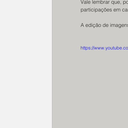
Vale lembrar que, p
participações em ca
A edição de imagens
https://www.youtube