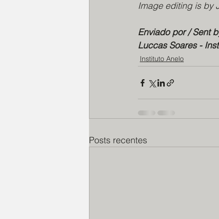
Image editing is by 
Enviado por / Sent b
Luccas Soares - Inst
Instituto Anelo
Posts recentes