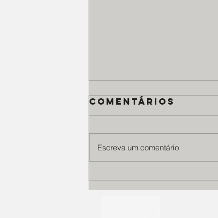
Comentários
Escreva um comentário
Maio é mês de
comemoração
no instituto
anelo