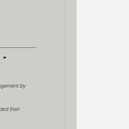
- 
angement by 
ded their 