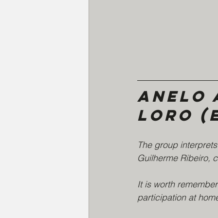
Anelo 
Loro (
The group interpret
Guilherme Ribeiro, c
It is worth rememberi
participation at hom