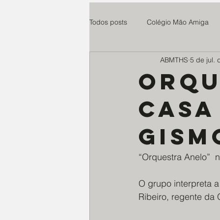
Todos posts
Colégio Mão Amiga
ABMTHS
5 de jul.
Cuidaris
Parsifal
Centro
Orqu
Casa
Esperança e Vida
teste
Gism
Paroquia Santo Agostinho
Ro
“Orquestra Anelo”  
Instituto Anelo
Expedicionári
O grupo interpreta
Ribeiro, regente da 
Educandário N. Senhora do Ampa