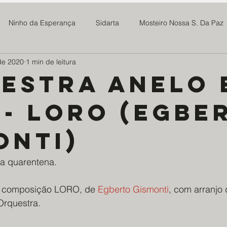
Ninho da Esperança
Sidarta
Mosteiro Nossa S. Da Paz
 de 2020
1 min de leitura
 Madre Maria Rosa
SOMAR
Newsletter
Notícias
estra Anelo 
 - Loro (Egbe
Projeto Tive Fome
Assoc Benef Educ Brasil China
Família 
onti)
milia Maria
Projeto Doce Lar
Ponte Preta S21
Centro
na quarentena. 
os da Saúde - EDS
Mosteiro do Salvador
ABMTHS
Co
 a composição LORO, de 
Egberto Gismonti
, com arranjo
Orquestra. 
ro