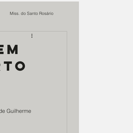
Miss. do Santo Rosário
Fundação Cultural Cristo Rei
em
rto
Sieh
MAE Maria Rosa
 CBC
Marmitas do Bem
m. Deus e N. Senhora
 de Guilherme 