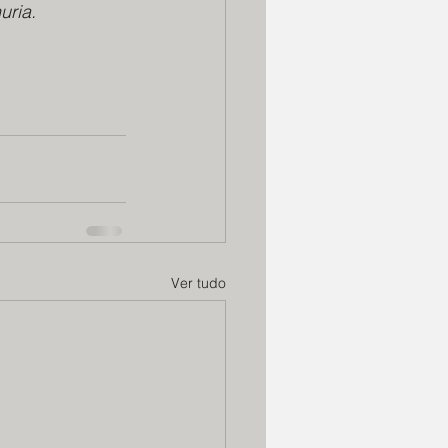
uria.
Ver tudo