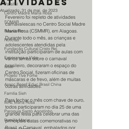
atividades
Parsifal
Atualizado:
31 de mai. de 2023
Centro Madre Maria Rosa
Fevereiro foi repleto de atividades 
SOMAR
carnavalescas no Centro Social Madre 
Maria Rosa (CSMMR), em Alagoas. 
Newsletter
Durante todo o mês, as crianças e 
Notícias
adolescentes atendidas pela 
Fundação Cultural Cristo Rei
instituição participaram de aulas com 
Esperança e Vida
vários temas sobre o carnaval 
brasileiro, decoraram o espaço do 
teste
Centro Social, fizeram oficinas de 
Projeto Tive Fome
máscaras e de frevo, além de muitas 
Assoc Benef Educ Brasil China
outras atividades.
Família Sieh
Para fechar o mês com chave de ouro, 
MAE Maria Rosa
todos participaram no dia 25 de uma 
Paroquia Santo Agostinho
grande festa para celebrar uma das 
Romilia Maria
principais datas comemorativas no 
Brasil, o Carnaval, embalados por 