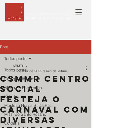
Post
Todos posts
ABMTHS
Todos posts
25 de mar. de 2022
1 min de leitura
CSMMR Centro
Colégio Mão Amiga
Social
Ninho da Esperança
festeja o
Sidarta
Mosteiro Nossa S. Da Paz
Carnaval com
Miss. do Santo Rosário
diversas
Cuidaris