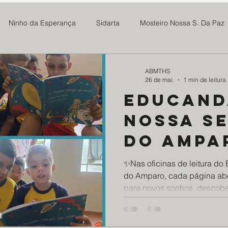
Ninho da Esperança
Sidarta
Mosteiro Nossa S. Da Paz
 Madre Maria Rosa
SOMAR
Newsletter
Notícias
ABMTHS
26 de mai.
1 min de leitura
Educand
Projeto Tive Fome
Assoc Benef Educ Brasil China
Família 
Nossa s
do Ampa
milia Maria
Projeto Doce Lar
Ponte Preta S21
Centro
incenti
✨Nas oficinas de leitura d
do Amparo, cada página ab
crianças
os da Saúde - EDS
Mosteiro do Salvador
ABMTHS
Co
para novos sonhos, descober
mundo a
Mais do que incentivar o háb
proporcionam às crianças 
da leitu
escuta, criatividade e apren
ro