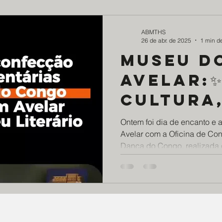
desenvolvimento educaciona
acolhedora. O contato com o
vocabulário, estimula o pens
ABMTHS
26 de abr. de 2025
1 min de
diretamente para o desem
Museu D
Avelar:✨
Cultura
literatu
Ontem foi dia de encanto e
Avelar com a Oficina de Co
tradiçã
Dança do Congo, realizada 
movimen