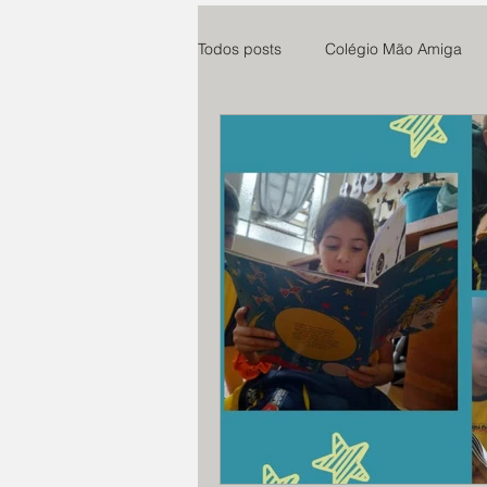
Todos posts
Colégio Mão Amiga
Cuidaris
Parsifal
Centro
Esperança e Vida
teste
Paroquia Santo Agostinho
Ro
Instituto Anelo
Expedicionári
Educandário N. Senhora do Ampa