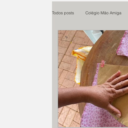
Todos posts
Colégio Mão Amiga
Cuidaris
Parsifal
Centro
Esperança e Vida
teste
Paroquia Santo Agostinho
Ro
Instituto Anelo
Expedicionári
Educandário N. Senhora do Ampa