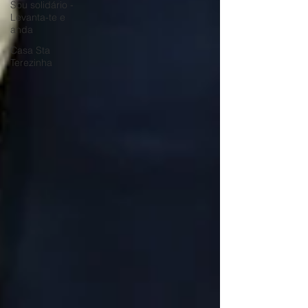
Sou solidário -
Levanta-te e
anda
Casa Sta
Terezinha