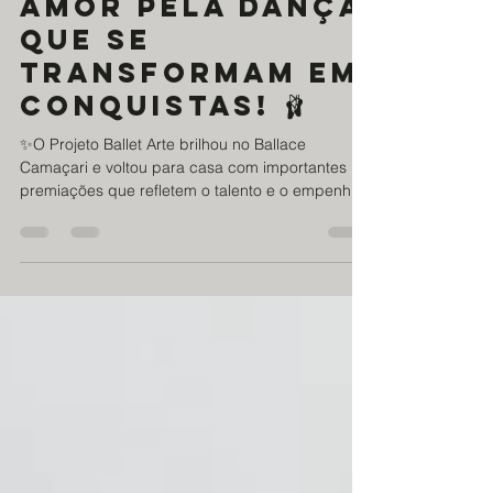
Talento,
dedicação e
amor pela dança
que se
transformam em
conquistas! 🩰
✨O Projeto Ballet Arte brilhou no Ballace
Camaçari e voltou para casa com importantes
premiações que refletem o talento e o empenho
de alunos e professores. 🏆 Cauane e Pedro
conquistaram o 1º lugar em duo e garantiram a
participação gratuita no Festival Internacional do
Espírito Santo em Outubro; 🥈 Pedro garantiu o
2º lugar em sua apresentação solo; 🥉 O grupo
alcançou o 3º lugar geral; 🥇 A coreografia
“Amigas de Clara” conquistou o 1º lugar vai
participar gratuitamente do