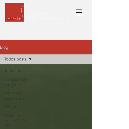
Blog
Todos posts
Todos posts
Colégio Mão
Amiga
Ninho da
Esperança
Sidarta
Mosteiro
Nossa S. Da
Paz