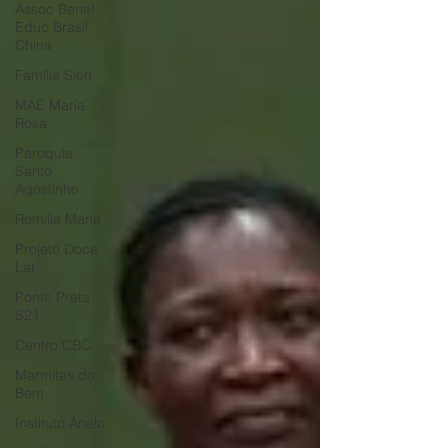
Assoc Benef
Educ Brasil
China
Família Sieh
MAE Maria
Rosa
Paroquia
Santo
Agostinho
Romilia Maria
Projeto Doce
Lar
Ponte Preta
S21
Centro CBC
Marmitas do
Bem
Instituto Anelo