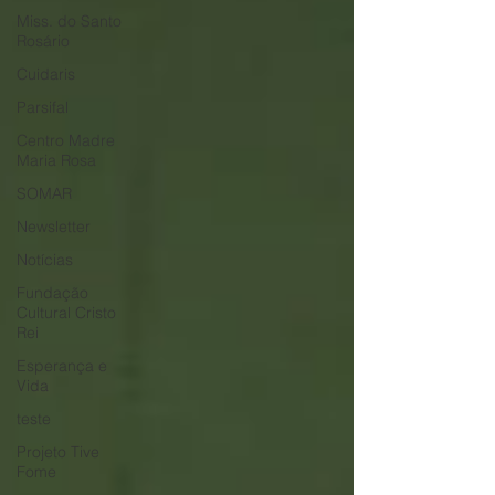
Miss. do Santo
Rosário
Cuidaris
Parsifal
Centro Madre
Maria Rosa
SOMAR
Newsletter
Notícias
Fundação
Cultural Cristo
Rei
Esperança e
Vida
teste
Projeto Tive
Fome