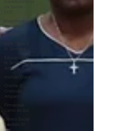
Expedicionários
da Saúde -
EDS
Mosteiro do
Salvador
ABMTHS
Com. Deus e
N. Senhora
Educandário
N. Senhora do
Amparo
Instituto Claret
Creche S.
Cristovão
Amparo
Firmacasa -
Canto do Sol
Centro Social
Laudato Si