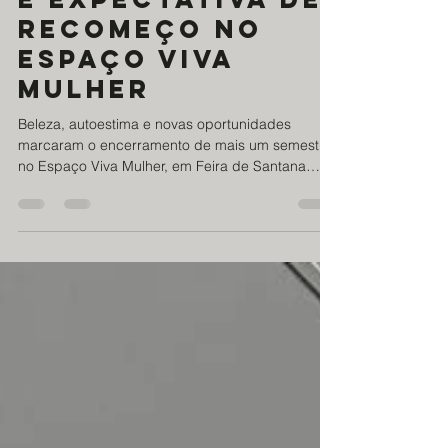
Fim de semestre
e expectativa de
recomeço no
espaço viva
mulher
Beleza, autoestima e novas oportunidades
marcaram o encerramento de mais um semestre
no Espaço Viva Mulher, em Feira de Santana
(BA). As participantes dos cursos de beleza
celebraram sua formatura em uma cerimônia que
já se tornou tradição na entidade. Vestidas com
muita cor, elegância e alegria, elas
comemoraram não apenas a conclusão de uma
etapa de aprendizado, mas também o
fortalecimento da confiança e da autonomia para
construir novos caminhos. Cada certificado
represent