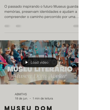
Museu Dom
Avelar
O passado inspirando o futuro Museus guardam
memórias, preservam identidades e ajudam a
compreender o caminho percorrido por uma
sociedade. Mas seu papel vai muito além da
conservação do passado. Quando investem em
inovação e educação, tornam-se espaços vivos
de aprendizado e transformação, para um futuro
melhor. É esse movimento que tem marcado o
Museu Dom Avelar. Nos últimos anos, o espaço
vem passando por um importante processo de
modernização, ampliando sua capacidade de
Load video
ABMTHS
18 de jun.
1 min de leitura