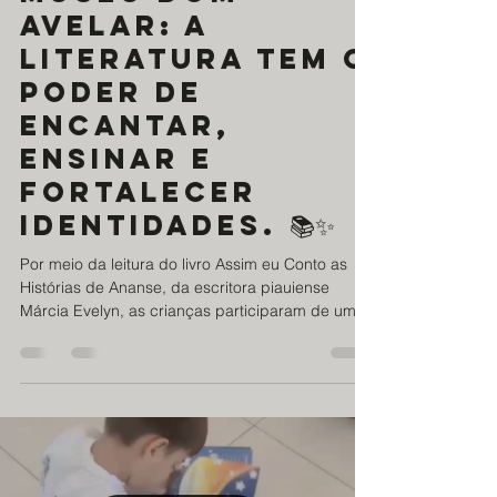
Museu Dom
avelar: A
literatura tem o
poder de
encantar,
ensinar e
fortalecer
identidades. 📚✨
Por meio da leitura do livro Assim eu Conto as
Histórias de Ananse, da escritora piauiense
Márcia Evelyn, as crianças participaram de uma
vivência literária conduzida por Odilene Azevedo,
coordenadora e madrinha do projeto. Utilizando
a metodologia das Estações Literárias, os
participantes foram convidados a ir além da
leitura e da escuta, tornando-se protagonistas da