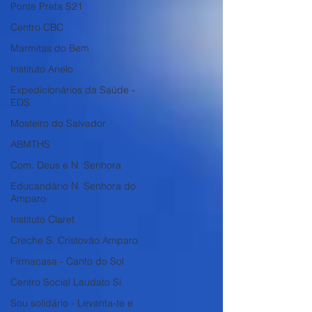
Ponte Preta S21
Centro CBC
Marmitas do Bem
Instituto Anelo
Expedicionários da Saúde -
EDS
Mosteiro do Salvador
ABMTHS
Com. Deus e N. Senhora
Educandário N. Senhora do
Amparo
Instituto Claret
Creche S. Cristovão Amparo
Firmacasa - Canto do Sol
Centro Social Laudato Si
Sou solidário - Levanta-te e