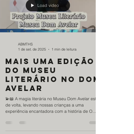
história por meio de dramatizações e
experiências lúdicas que estimularam a
criatividade, a imaginação e o ap
Load video
ABMTHS
1 de set. de 2025
1 min de leitura
Mais uma edição
do Museu
Literário no Dom
Avelar
💫📖 A magia literária no Museu Dom Avelar está
de volta, levando nossas crianças a uma
experiência encantadora com a história de O...