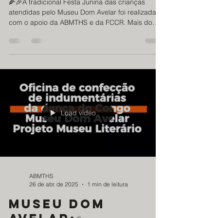
crianças
🌽🎉A tradicional Festa Junina das crianças
atendidas pelo Museu Dom Avelar foi realizada
com o apoio da ABMTHS e da FCCR. Mais do
que um...
Load video
ABMTHS
26 de abr. de 2025
1 min de leitura