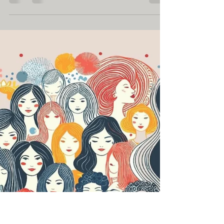
realidade, uma
história de
evangelização!
Uma região carente de infraestrutura básica,
habitada por uma população ainda mais
carente… E não só de bens materiais, mas de
acesso à...