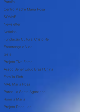
Parsifal
Centro Madre Maria Rosa
SOMAR
Newsletter
Notícias
Fundação Cultural Cristo Rei
Esperança e Vida
teste
Projeto Tive Fome
Assoc Benef Educ Brasil China
Família Sieh
MAE Maria Rosa
Paroquia Santo Agostinho
Romilia Maria
Projeto Doce Lar