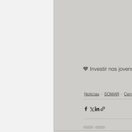
💙 Investir nos jovens
Notícias
SOMAR
Cent