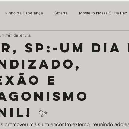
Ninho da Esperança
Sidarta
Mosteiro Nossa S. Da Paz
.
1 min de leitura
 Madre Maria Rosa
SOMAR
Newsletter
Notícias
r, sp:-Um dia
ndizado,
Projeto Tive Fome
Assoc Benef Educ Brasil China
Família 
exão e
milia Maria
Projeto Doce Lar
Ponte Preta S21
Centro
agonismo
os da Saúde - EDS
Mosteiro do Salvador
ABMTHS
Co
il! ✨
s promoveu mais um encontro externo, reunindo adoles
ro