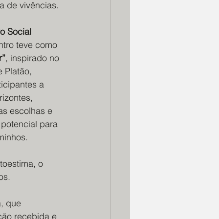
a de vivências.
o Social 
ntro teve como 
r”
, inspirado no 
 Platão, 
icipantes a 
izontes, 
as escolhas e 
potencial para 
minhos.
toestima, o 
os. 
, que 
ão recebida e 