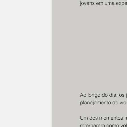
jovens em uma exper
Ao longo do dia, os 
planejamento de vida
Um dos momentos mai
retornaram como vol