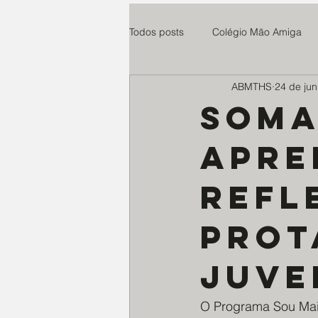
Todos posts
Colégio Mão Amiga
ABMTHS
24 de jun
Cuidaris
Parsifal
Centro
Soma
apre
Esperança e Vida
teste
refl
Paroquia Santo Agostinho
Ro
prot
Instituto Anelo
Expedicionári
juven
O Programa Sou Mai
Educandário N. Senhora do Ampa