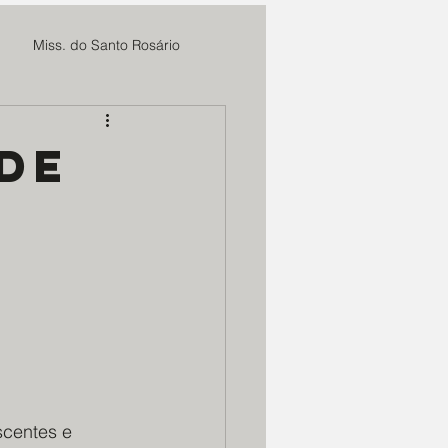
Miss. do Santo Rosário
Fundação Cultural Cristo Rei
 de
Sieh
MAE Maria Rosa
 CBC
Marmitas do Bem
m. Deus e N. Senhora
centes e 