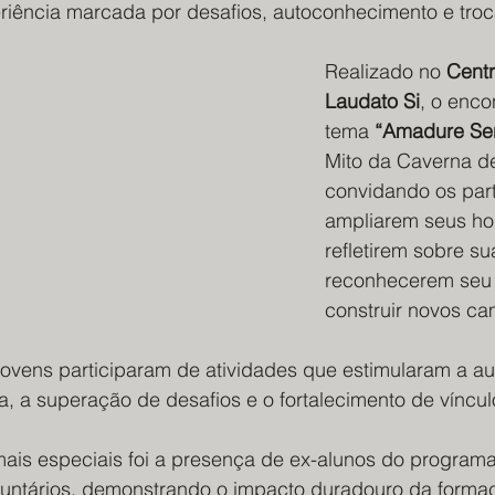
iência marcada por desafios, autoconhecimento e troc
Realizado no 
Centr
Laudato Si
, o enco
tema 
“Amadure Se
Mito da Caverna de
convidando os part
ampliarem seus hor
refletirem sobre su
reconhecerem seu 
construir novos ca
jovens participaram de atividades que estimularam a au
, a superação de desafios e o fortalecimento de víncul
s especiais foi a presença de ex-alunos do programa
untários, demonstrando o impacto duradouro da formaç