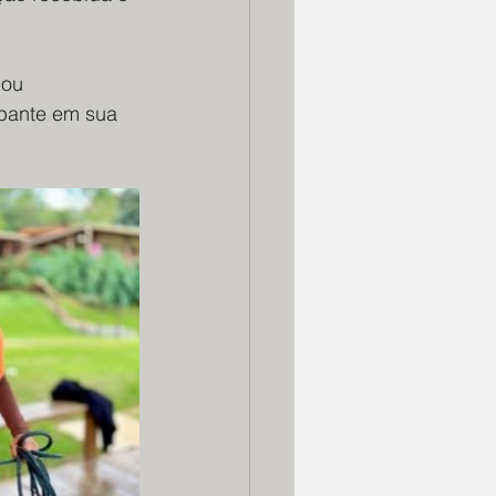
nou 
ipante em sua 