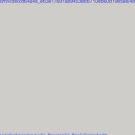
tic.com/video/d64a48_eb3e17691a894538bb710eb60d19e5ee/48
horidadecomsaúde
#respeito
#solidariedade