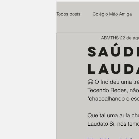
Todos posts
Colégio Mão Amiga
ABMTHS
22 de ag
Cuidaris
Parsifal
Centro
Saúd
laud
Esperança e Vida
teste
🥶 O frio deu uma tr
Paroquia Santo Agostinho
Ro
Tecendo Redes, não 
"chacoalhando o esq
Instituto Anelo
Expedicionári
Que tal uma aula ch
Laudato Si, nós tem
Educandário N. Senhora do Ampa