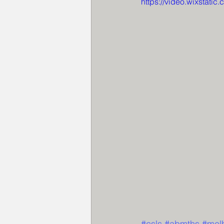
https://video.wixsta
#csls
#abmths
#mel