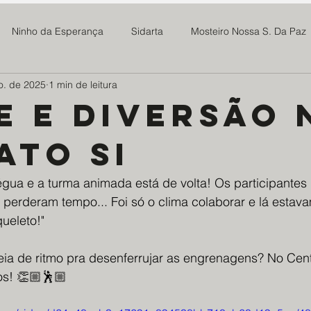
Ninho da Esperança
Sidarta
Mosteiro Nossa S. Da Paz
o. de 2025
1 min de leitura
 Madre Maria Rosa
SOMAR
Newsletter
Notícias
e e diversão 
ato si
Projeto Tive Fome
Assoc Benef Educ Brasil China
Família 
égua e a turma animada está de volta! Os participantes 
milia Maria
Projeto Doce Lar
Ponte Preta S21
Centro
perderam tempo... Foi só o clima colaborar e lá estava
ueleto!"
os da Saúde - EDS
Mosteiro do Salvador
ABMTHS
Co
eia de ritmo pra desenferrujar as engrenagens? No Cent
os! 👏🏼🕺🏼
ro