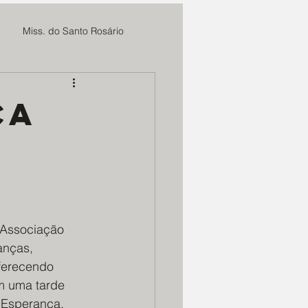
Miss. do Santo Rosário
Fundação Cultural Cristo Rei
ça
Sieh
MAE Maria Rosa
 CBC
Marmitas do Bem
Associação 
anças, 
m. Deus e N. Senhora
oferecendo 
m uma tarde 
 Esperança.