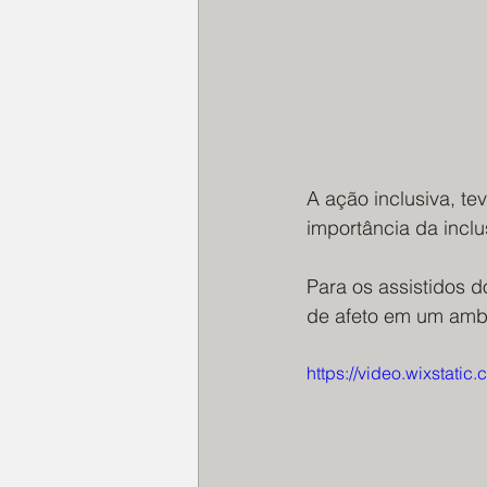
A ação inclusiva, te
importância da incl
Para os assistidos d
de afeto em um ambi
https://video.wixstat