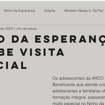
Ninho da Esperança
Sidarta
Mosteiro Nossa S. Da Paz
 de 2024
1 min de leitura
 Madre Maria Rosa
SOMAR
Newsletter
Notícias
o da Esperan
be visita
Projeto Tive Fome
Assoc Benef Educ Brasil China
Família 
cial
milia Maria
Projeto Doce Lar
Ponte Preta S21
Centro
Os adolescentes da ARCO 
Beneficente que atende cri
os da Saúde - EDS
Mosteiro do Salvador
ABMTHS
Co
adolescentes e familiares 
formação integral, passara
muito especial no Ninho da
ro