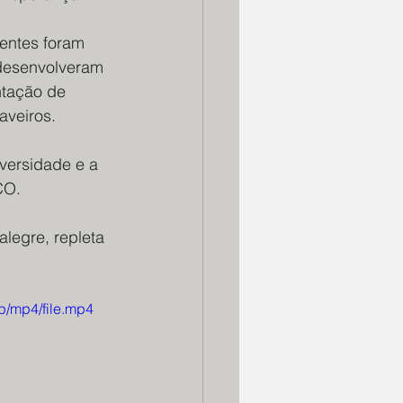
centes foram 
desenvolveram 
ntação de 
aveiros.
versidade e a 
CO.
legre, repleta 
p/mp4/file.mp4