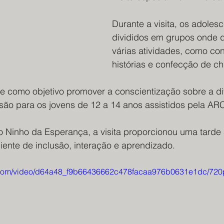
Durante a visita, os adoles
divididos em grupos onde 
várias atividades, como co
histórias e confecção de ch
ve como objetivo promover a conscientização sobre a di
usão para os jovens de 12 a 14 anos assistidos pela AR
o Ninho da Esperança, a visita proporcionou uma tarde a
ente de inclusão, interação e aprendizado.
ic.com/video/d64a48_f9b66436662c478facaa976b0631e1dc/720