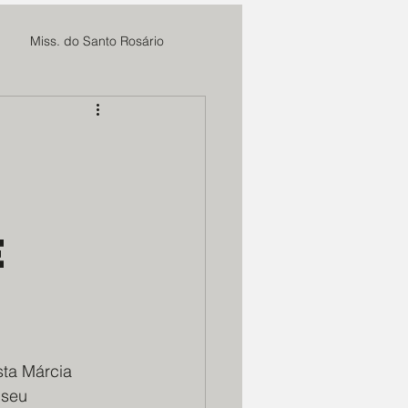
Miss. do Santo Rosário
Fundação Cultural Cristo Rei
Sieh
MAE Maria Rosa
e
 CBC
Marmitas do Bem
m. Deus e N. Senhora
sta Márcia 
 seu 