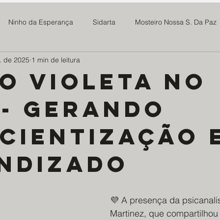
Ninho da Esperança
Sidarta
Mosteiro Nossa S. Da Paz
. de 2025
1 min de leitura
 Madre Maria Rosa
SOMAR
Newsletter
Notícias
o Violeta no
 - gerando
Projeto Tive Fome
Assoc Benef Educ Brasil China
Família 
cientização 
milia Maria
Projeto Doce Lar
Ponte Preta S21
Centro
ndizado
os da Saúde - EDS
Mosteiro do Salvador
ABMTHS
Co
💜 A presença da psicanali
Martinez, que compartilhou
ro