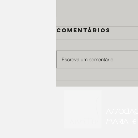
Comentários
Escreva um comentário
Casa Santa
Terezinha
celebra o Dia
Mundial da Saú
ASSOCIA
da Pele,
cuidando de
MARIA E
pacientes com
genodermatose