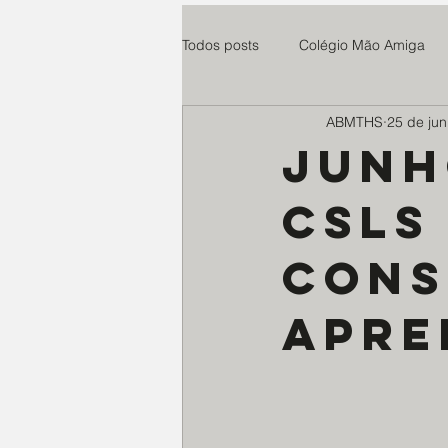
Todos posts
Colégio Mão Amiga
ABMTHS
25 de jun
Cuidaris
Parsifal
Centro
Junh
CSLS
Esperança e Vida
teste
Cons
Paroquia Santo Agostinho
Ro
apre
Instituto Anelo
Expedicionári
Educandário N. Senhora do Ampa