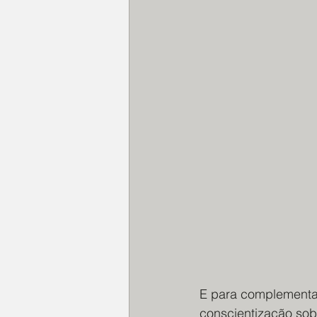
E para complementar
conscientização sob