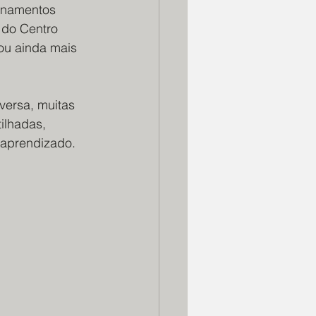
onamentos 
 do Centro 
tou ainda mais 
versa, muitas 
ilhadas, 
aprendizado. 