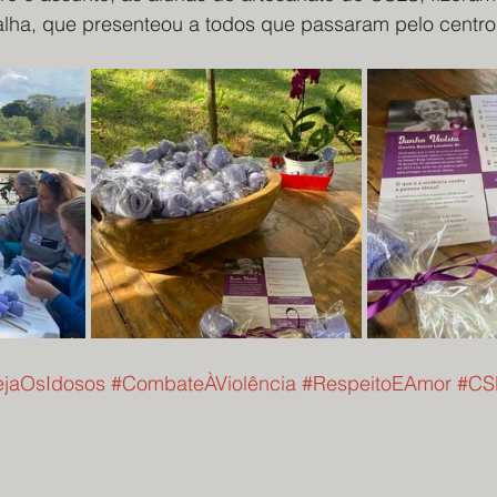
lha, que presenteou a todos que passaram pelo centr
ejaOsIdosos
#CombateÀViolência
#RespeitoEAmor
#CS