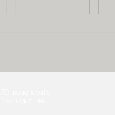
Atenção!
Mu
Imagens fortes
Av
a seguir!
de
ÇÃO BENEFICENTE
 TSU HUNG SIEH
s.