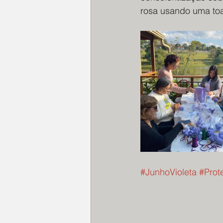
rosa usando uma toa
#JunhoVioleta
#Prot