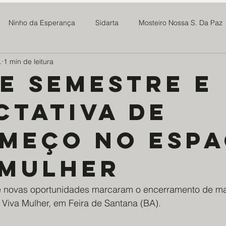
Ninho da Esperança
Sidarta
Mosteiro Nossa S. Da Paz
.
1 min de leitura
 Madre Maria Rosa
SOMAR
Newsletter
Notícias
de semestre e
ctativa de
Projeto Tive Fome
Assoc Benef Educ Brasil China
Família 
meço no esp
milia Maria
Projeto Doce Lar
Ponte Preta S21
Centro
 mulher
os da Saúde - EDS
Mosteiro do Salvador
ABMTHS
Co
 e novas oportunidades marcaram o encerramento de ma
Viva Mulher, em Feira de Santana (BA).
ro