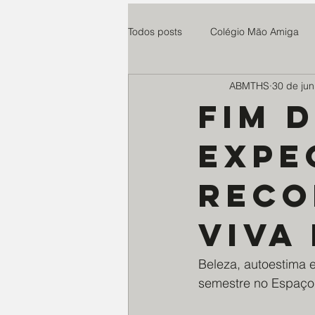
Todos posts
Colégio Mão Amiga
ABMTHS
30 de jun
Cuidaris
Parsifal
Centro
Fim 
expe
Esperança e Vida
teste
reco
Paroquia Santo Agostinho
Ro
viva
Instituto Anelo
Expedicionári
Beleza, autoestima
semestre no Espaço 
Educandário N. Senhora do Ampa