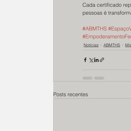
Cada certificado re
pessoas é transform
#ABMTHS
#EspaçoV
#EmpoderamentoFe
Notícias
ABMTHS
Mi
Posts recentes