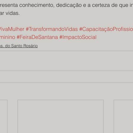
presenta conhecimento, dedicação e a certeza de que in
ar vidas.
ivaMulher
#TransformandoVidas
#CapacitaçãoProfissio
minino
#FeiraDeSantana
#ImpactoSocial
ss. do Santo Rosário