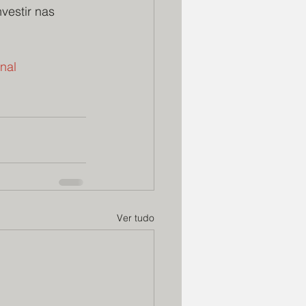
vestir nas 
nal
Ver tudo