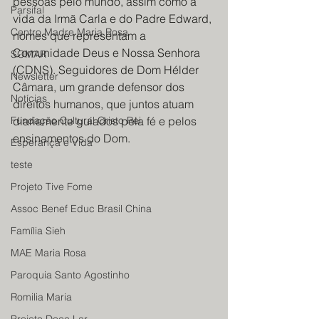
pessoas pelo mundo, assim como a 
Parsifal
vida da Irmã Carla e do Padre Edward, 
Centro Madre Maria Rosa
nomes que representam a 
Comunidade Deus e Nossa Senhora 
SOMAR
(CDNS). Seguidores de Dom Hélder 
Newsletter
Câmara, um grande defensor dos 
Notícias
direitos humanos, que juntos atuam 
Fundação Cultural Cristo Rei
diariamente guiados pela fé e pelos 
ensinamentos do Dom. 
Esperança e Vida
teste
Projeto Tive Fome
Assoc Benef Educ Brasil China
Família Sieh
MAE Maria Rosa
Paroquia Santo Agostinho
Romilia Maria