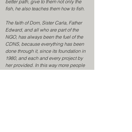
better path, give to them not only the 
fish, he also teaches them how to fish.
The faith of Dom, Sister Carla, Father 
Edward, and all who are part of the 
NGO, has always been the fuel of the 
CDNS, because everything has been 
done through it, since its foundation in 
1980, and each and every project by 
her provided. In this way more people 
are reached, by the Community and by 
the gift of faith.
Ver tudo
Posts recentes