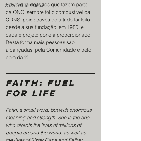
Edward, e de todos que fazem parte 
Casa Sta Terezinha
da ONG, sempre foi o combustível da 
CDNS, pois através dela tudo foi feito, 
desde a sua fundação, em 1980, e 
cada e projeto por ela proporcionado. 
Desta forma mais pessoas são 
alcançadas, pela Comunidade e pelo 
dom da fé.
Faith: fuel 
for life
Faith, a small word, but with enormous 
meaning and strength. She is the one 
who directs the lives of millions of 
people around the world, as well as 
the lives of Sister Carla and Father 