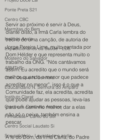
Projeto Doce Lar
Ponte Preta S21
Centro CBC
Servir ao próximo é servir à Deus, 
Marmitas do Bem
diante disto, a Irmã Carla lembra do 
Instituto Anelo
trecho de uma canção, de autoria de 
Jorge Pereira Lima, muito cantada por 
Expedicionários da Saúde - EDS
Dom Hélder e que representa muito o 
Mosteiro do Salvador
trabalho da ONG. “Nós cantávamos 
ABMTHS
assim: Eu acredito que o mundo será 
melhor, quando o menor que padece 
Com. Deus e N. Senhora
acreditar no menor”, isso é o que a 
Educandário N. Senhora do Amparo
Comunidade faz, ela acredita, acredita 
Instituto Claret
que pode ajudar as pessoas, leva-las 
Creche S. Cristovão Amparo
para um caminho melhor, dar a elas 
não só o peixe, também ensina a 
Firmacasa - Canto do Sol
pescar.  
Centro Social Laudato Si
Sou solidário - Levanta-te e anda
A fé do Dom, da Irmã Carla, do Padre 