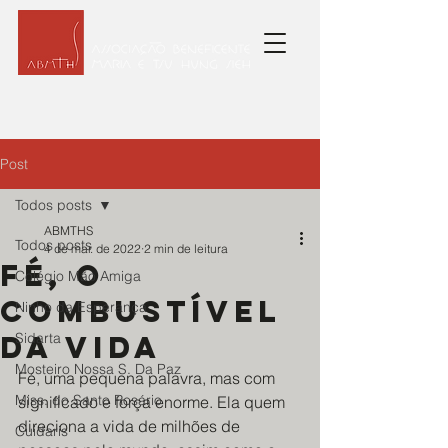
Post
Todos posts
ABMTHS
Todos posts
4 de mar. de 2022
2 min de leitura
Fé, o
Colégio Mão Amiga
combustível
Ninho da Esperança
da vida
Sidarta
Mosteiro Nossa S. Da Paz
Fé, uma pequena palavra, mas com 
Miss. do Santo Rosário
significado e força enorme. Ela quem 
direciona a vida de milhões de 
Cuidaris