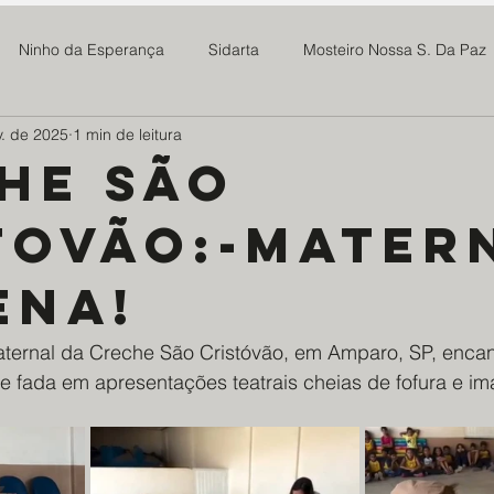
Ninho da Esperança
Sidarta
Mosteiro Nossa S. Da Paz
v. de 2025
1 min de leitura
 Madre Maria Rosa
SOMAR
Newsletter
Notícias
he são
tovão:-Mater
Projeto Tive Fome
Assoc Benef Educ Brasil China
Família 
ena!
milia Maria
Projeto Doce Lar
Ponte Preta S21
Centro
ternal da Creche São Cristóvão, em Amparo, SP, encan
e fada em apresentações teatrais cheias de fofura e im
os da Saúde - EDS
Mosteiro do Salvador
ABMTHS
Co
ro