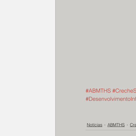
#ABMTHS
#CrecheS
#DesenvolvimentoInf
Notícias
ABMTHS
Cr