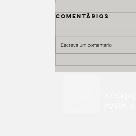
Comentários
Escreva um comentário
Casa Santa
Terezinha
celebra o Dia
Mundial da Saú
ASSOCIA
da Pele,
cuidando de
MARIA E
pacientes com
genodermatose