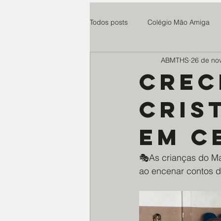
Todos posts
Colégio Mão Amiga
ABMTHS
26 de no
Cuidaris
Parsifal
Centro
Crec
Cris
Esperança e Vida
teste
em c
Paroquia Santo Agostinho
Ro
🎭As crianças do Ma
ao encenar contos d
Instituto Anelo
Expedicionári
Educandário N. Senhora do Ampa