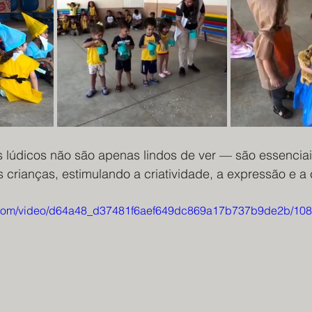
údicos não são apenas lindos de ver — são essenciai
crianças, estimulando a criatividade, a expressão e a 
tic.com/video/d64a48_d37481f6aef649dc869a17b737b9de2b/108