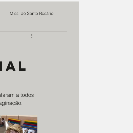
Miss. do Santo Rosário
Fundação Cultural Cristo Rei
nal
Sieh
MAE Maria Rosa
 CBC
Marmitas do Bem
taram a todos 
aginação. 
m. Deus e N. Senhora