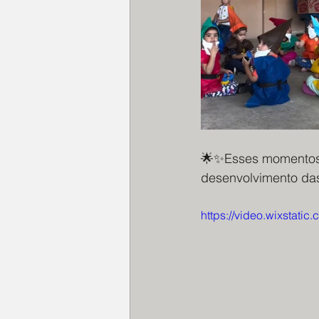
🌟✨Esses momentos l
desenvolvimento das 
https://video.wixsta