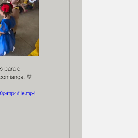
s para o 
confiança. 💛
0p/mp4/file.mp4