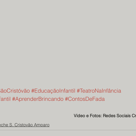
ãoCristóvão
#EducaçãoInfantil
#TeatroNaInfância
antil
#AprenderBrincando
#ContosDeFada
Video e Fotos: Redes Sociais C
eche S. Cristovão Amparo