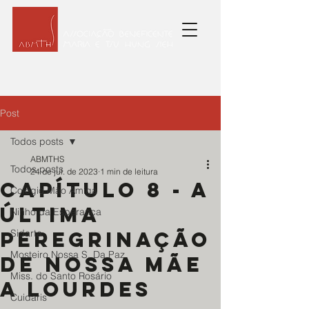
Post
Todos posts
ABMTHS
Todos posts
24 de jul. de 2023
1 min de leitura
Capítulo 8 - A
Colégio Mão Amiga
última
Ninho da Esperança
peregrinação
Sidarta
Mosteiro Nossa S. Da Paz
de nossa Mãe
Miss. do Santo Rosário
a Lourdes
Cuidaris