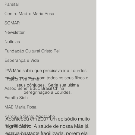
Parsifal
Centro Madre Maria Rosa
SOMAR
Newsletter
Notícias
Fundação Cultural Cristo Rei
Esperança e Vida
teste
A Mãe sabia que precisava ir a Lourdes 
mais  uma vez, com todos os seus filhos e 
Projeto Tive Fome
seus cônjuges.  Seria sua última 
Assoc Benef Educ Brasil China
peregrinação a Lourdes. 
Família Sieh
MAE Maria Rosa
Paroquia Santo Agostinho
Aconteceu em 2007 um episódio muito 
Romilia Maria
significativo. A saúde de nossa Mãe já 
estava bastante fragilizada, porém ela 