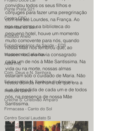
Projeto Doce Lar
convidou todos os seus filhos e 
Ponte Preta S21
cônjuges para fazer uma peregrinação 
Centro CBC
com ela até Lourdes, na França. Ao 
nos reunirmos na biblioteca do 
Marmitas do Bem
pequeno hotel, houve um momento 
Instituto Anelo
muito comovente para nós, quando 
Expedicionários da Saúde - EDS
nossa Mãe nos lembrou que, ao 
nascermos, ela havia consagrado 
Mosteiro do Salvador
cada um de nós à Mãe Santíssima. Na 
ABMTHS
vida ou na morte, nossas almas 
Com. Deus e N. Senhora
estariam sob o cuidado de Maria. Não 
Educandário N. Senhora do Amparo
restou dúvida nenhuma de que era a 
sua despedida de cada um e de todos 
Instituto Claret
nós, na presença de nossa Mãe 
Creche S. Cristovão Amparo
Santíssima.
Firmacasa - Canto do Sol
Centro Social Laudato Si
Sou solidário - Levanta-te e anda