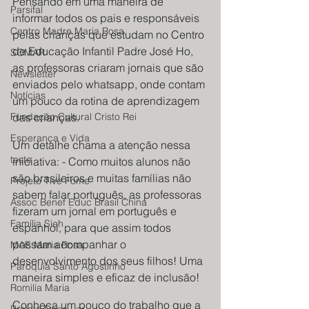
Pensando em uma maneira de 
Parsifal
informar todos os pais e responsáveis 
Centro Madre Maria Rosa
pelas crianças que estudam no Centro 
de Educação Infantil Padre José Ho, 
SOMAR
as professoras criaram jornais que são 
Newsletter
enviados pelo whatsapp, onde contam 
Notícias
um pouco da rotina de aprendizagem 
Fundação Cultural Cristo Rei
das crianças. 
Esperança e Vida
Um detalhe chama a atenção nessa 
teste
iniciativa: - Como muitos alunos não 
são brasileiros e muitas famílias não 
Projeto Tive Fome
sabem falar português, as professoras 
Assoc Benef Educ Brasil China
fizeram um jornal em português e 
Família Sieh
espanhol, para que assim todos 
possam acompanhar o 
MAE Maria Rosa
desenvolvimento dos seus filhos! Uma 
Paroquia Santo Agostinho
maneira simples e eficaz de inclusão!
Romilia Maria
Conheça um pouco do trabalho que a 