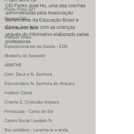
Projeto Doce Lar
CEI Padre José Ho, uma das creches 
Ponte Preta S21
administradas pela Associação 
Centro CBC
Beneficente da Educação Brasil e 
China, tem feito com as crianças 
Marmitas do Bem
através do informativo elaborado pelas 
Instituto Anelo
professoras.
Expedicionários da Saúde - EDS
Mosteiro do Salvador
ABMTHS
Com. Deus e N. Senhora
Educandário N. Senhora do Amparo
Instituto Claret
Creche S. Cristovão Amparo
Firmacasa - Canto do Sol
Centro Social Laudato Si
Sou solidário - Levanta-te e anda