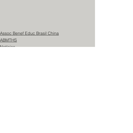
Assoc Benef Educ Brasil China
ABMTHS
Notícias
Ver tudo
Posts recentes